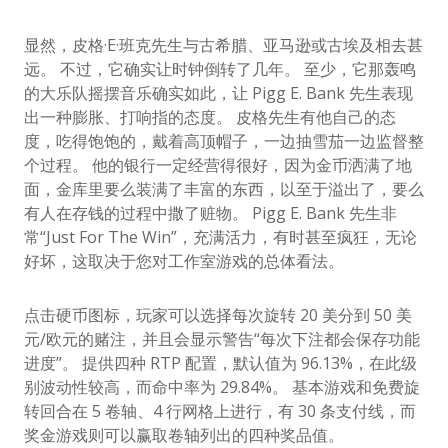
显然，皮格·E·班克先生与古希腊、亚马逊或古埃及相去甚
远。 不过，它确实让时钟倒转了几年。 至少，它那轰鸣
的大乐队摇摆音乐确实如此，让 Pigg E. Bank 先生表现
出一种膨胀、打响指的态度。 皮格先生有他自己的态
度，吃得饱饱的，戴着高顶帽子，一边抽雪茄一边监督整
个过程。 他的银行一定经营得很好，因为金币洒满了地
面，金库里要么装满了丰富的东西，以至于溢出了，要么
有人在存钱的过程中撒了赃物。 Pigg E. Bank 先生非
常“Just For The Win”，充满活力，有时甚至疯狂，无论
好坏，这取决于您对工作室游戏的总体看法。
点击硬币图标，玩家可以选择每次旋转 20 美分到 50 美
元/欧元的赌注，并且会显示警告“每次下注都会保存功能
进度”。 提供四种 RTP 配置，默认值为 96.13%，在此级
别波动性较高，而命中率为 29.84%。 基本游戏和免费旋
转回合在 5 卷轴、4 行网格上进行，有 30 条支付线，而
奖金游戏则可以赢取卷轴列出的四种奖品值。