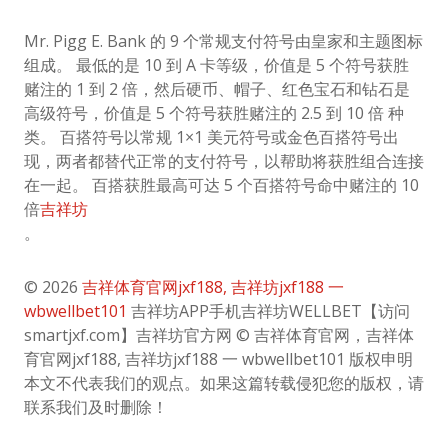
Mr. Pigg E. Bank 的 9 个常规支付符号由皇家和主题图标
组成。 最低的是 10 到 A 卡等级，价值是 5 个符号获胜
赌注的 1 到 2 倍，然后硬币、帽子、红色宝石和钻石是
高级符号，价值是 5 个符号获胜赌注的 2.5 到 10 倍 种
类。 百搭符号以常规 1×1 美元符号或金色百搭符号出
现，两者都替代正常的支付符号，以帮助将获胜组合连接
在一起。 百搭获胜最高可达 5 个百搭符号命中赌注的 10
倍
吉祥坊
。
© 2026
吉祥体育官网jxf188, 吉祥坊jxf188 一
wbwellbet101
吉祥坊APP手机吉祥坊WELLBET【访问
smartjxf.com】吉祥坊官方网 © 吉祥体育官网，吉祥体
育官网jxf188, 吉祥坊jxf188 一 wbwellbet101 版权申明
本文不代表我们的观点。如果这篇转载侵犯您的版权，请
联系我们及时删除！