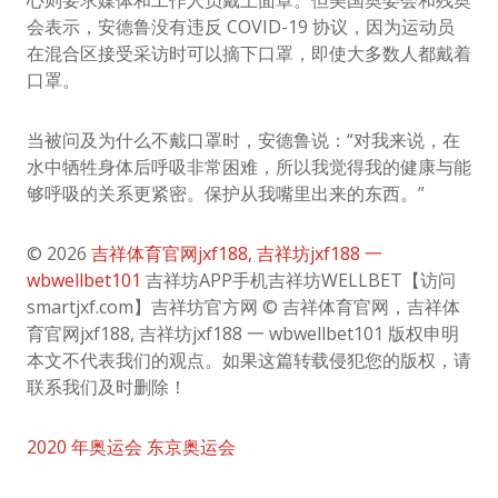
心则要求媒体和工作人员戴上面罩。但美国奥委会和残奥
会表示，安德鲁没有违反 COVID-19 协议，因为运动员
在混合区接受采访时可以摘下口罩，即使大多数人都戴着
口罩。
当被问及为什么不戴口罩时，安德鲁说：“对我来说，在
水中牺牲身体后呼吸非常困难，所以我觉得我的健康与能
够呼吸的关系更紧密。保护从我嘴里出来的东西。”
© 2026
吉祥体育官网jxf188, 吉祥坊jxf188 一
wbwellbet101
吉祥坊APP手机吉祥坊WELLBET【访问
smartjxf.com】吉祥坊官方网 © 吉祥体育官网，吉祥体
育官网jxf188, 吉祥坊jxf188 一 wbwellbet101 版权申明
本文不代表我们的观点。如果这篇转载侵犯您的版权，请
联系我们及时删除！
2020 年奥运会
东京奥运会