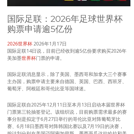
国际足联：2026年足球世界杯
购票申请逾5亿份
2026世界杯
2026年1月17日
国际足联14日说，目前已经收到逾5亿份要求购买2026年
美加墨
世界杯
门票的申请。
国际足联消息显示，除了美国、墨西哥和加拿大三个赛事
主办国，购票申请主要来自德国、英国、巴西、西班牙、
葡萄牙、阿根廷和哥伦比亚等国球迷。
国际足联自2025年12月11日至本月13日启动本届世界杯
门票第三轮抽签登记。该组织说，目前购票需求最多的赛
事分别是拟定于6月27日举行的哥伦比亚对阵葡萄牙比
赛、6月18日墨西哥对阵韩国比赛以及7月19日的决赛，
按计划分别在美国迈阿密加登斯、墨西哥瓜达拉哈拉和美