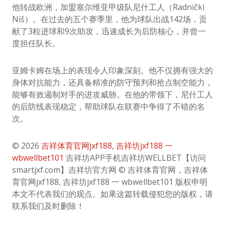
他转战欧洲，加盟塞尔维亚甲级队尼什工人（Radnički
Niš）。在过去的五个赛季里，他为球队出战142场，贡
献了3粒进球和9次助攻，迅速成长为后防核心，并曾一
度担任队长。
亚姆卡姆在场上的表现令人印象深刻。他不仅拥有强大的
身体对抗能力，还具备精准的防守预判和抢点制空能力，
能够有效遏制对手的进攻威胁。在他的带领下，尼什工人
的后防线表现稳定，帮助球队在联赛中争得了不错的名
次。
© 2026
吉祥体育官网jxf188, 吉祥坊jxf188 一
wbwellbet101
吉祥坊APP手机吉祥坊WELLBET【访问
smartjxf.com】吉祥坊官方网 © 吉祥体育官网，吉祥体
育官网jxf188, 吉祥坊jxf188 一 wbwellbet101 版权申明
本文不代表我们的观点。如果这篇转载侵犯您的版权，请
联系我们及时删除！