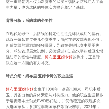
这一重磅签约不仅为新赛季的武汉三镇队后防线注入了新
生力量，也为球队的整体实力提升奠定了基础。
背景分析：后防线的必要性
在现代足球中，后防线的稳定性往往是球队成功的基石。
武汉三镇队在过去几个赛季中，虽然在进攻端表现不俗，
但后防线的漏洞却频频暴露，导致在关键比赛中屡屡失
分。球队管理层意识到，必须通过引进高水平的后卫来增
强防守的韧性与硬度。
姆布里·亚姆卡姆
的到来，正是球
队在这一方面的有力补充。
球员介绍：姆布里·亚姆卡姆的职业生涯
姆布里·亚姆卡姆
出生于1998年，身高1.88米，司职中后
卫，具备出色的身体素质与对抗能力。他的职业生涯起步
于喀麦隆本土劲旅PWD巴门达，并凭借稳定的表现多次
入选国家队，参加过非洲国家杯等顶级赛事。2021年，