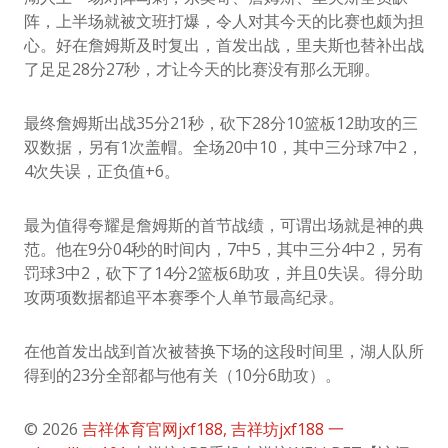
阵，上半场就被文班打爆，令人对其今天的比赛也颇为担
心。好在詹姆斯及时复出，首发出战，里夫斯也替补出战
了足足28分27秒，才让今天的比赛没有那么无聊。
最终詹姆斯出战35分21秒，砍下28分10篮板12助攻的三
双数据，另有1次盖帽。全场20中10，其中三分球7中2，
4次失误，正负值+6。
最为值得夸耀是詹姆斯的首节战绩，可谓出场就是神的典
范。他在9分04秒的时间内，7中5，其中三分4中2，另有
罚球3中2，砍下了14分2篮板6助攻，并且0失误。得分助
攻两项数据都追平本赛季个人单节最高纪录。
在他首发出战到首次被替换下场的这段时间里，湖人队所
得到的23分全部都与他有关（10分6助攻）。
© 2026
吉祥体育官网jxf188, 吉祥坊jxf188 一