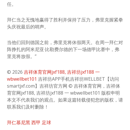
任。
拜仁当之无愧地赢得了胜利并保持了压力，弗里克握紧拳
头庆祝最后的哨声。
当他们回到德国之前，弗里克将休假两天。在周一拜仁对
阵挣扎的阿米尼亚·比勒费尔德的下一场德甲比赛中，弗
里克将放假。”
© 2026
吉祥体育官网jxf188, 吉祥坊jxf188 一
wbwellbet101
吉祥坊APP手机吉祥坊WELLBET【访问
smartjxf.com】吉祥坊官方网 © 吉祥体育官网，吉祥体
育官网jxf188, 吉祥坊jxf188 一 wbwellbet101 版权申明
本文不代表我们的观点。如果这篇转载侵犯您的版权，请
联系我们及时删除！
拜仁慕尼黑
西甲
足球