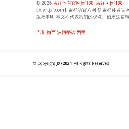
© 2026
吉祥体育官网jxf188, 吉祥坊jxf188 一 w
smartjxf.com】吉祥坊官方网 © 吉祥体育官网，吉
版权申明 本文不代表我们的观点。如果这篇
巴黎
梅西
波切蒂诺
西甲
© Copyright
JXF2024
. All Rights Reserved