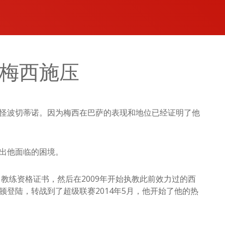
梅西施压
怪波切蒂诺。因为梅西在巴萨的表现和地位已经证明了他
出他面临的困境。
了教练资格证书，然后在2009年开始执教此前效力过的西
登陆，转战到了超级联赛2014年5月，他开始了他的热