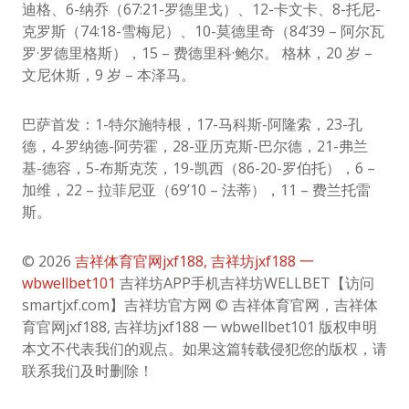
迪格、6-纳乔（67:21-罗德里戈）、12-卡文卡、8-托尼-
克罗斯（74:18-雪梅尼）、10-莫德里奇（84’39 – 阿尔瓦
罗·罗德里格斯），15 – 费德里科·鲍尔。 格林，20 岁 –
文尼休斯，9 岁 – 本泽马。
巴萨首发：1-特尔施特根，17-马科斯-阿隆索，23-孔
德，4-罗纳德-阿劳霍，28-亚历克斯-巴尔德，21-弗兰
基-德容，5-布斯克茨，19-凯西（86-20-罗伯托），6 –
加维，22 – 拉菲尼亚（69’10 – 法蒂），11 – 费兰托雷
斯。
© 2026
吉祥体育官网jxf188, 吉祥坊jxf188 一
wbwellbet101
吉祥坊APP手机吉祥坊WELLBET【访问
smartjxf.com】吉祥坊官方网 © 吉祥体育官网，吉祥体
育官网jxf188, 吉祥坊jxf188 一 wbwellbet101 版权申明
本文不代表我们的观点。如果这篇转载侵犯您的版权，请
联系我们及时删除！