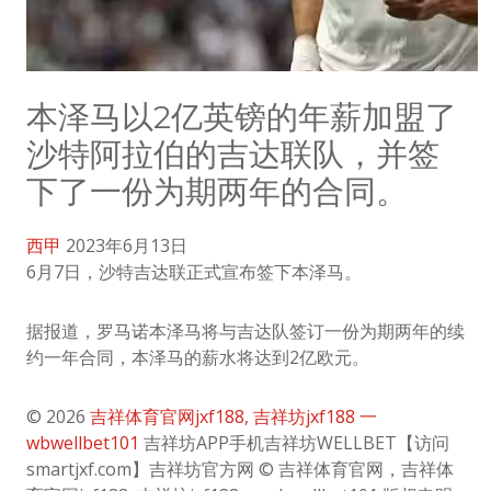
本泽马以2亿英镑的年薪加盟了
沙特阿拉伯的吉达联队，并签
下了一份为期两年的合同。
西甲
2023年6月13日
6月7日，沙特吉达联正式宣布签下本泽马。
据报道，罗马诺本泽马将与吉达队签订一份为期两年的续
约一年合同，本泽马的薪水将达到2亿欧元。
© 2026
吉祥体育官网jxf188, 吉祥坊jxf188 一
wbwellbet101
吉祥坊APP手机吉祥坊WELLBET【访问
smartjxf.com】吉祥坊官方网 © 吉祥体育官网，吉祥体