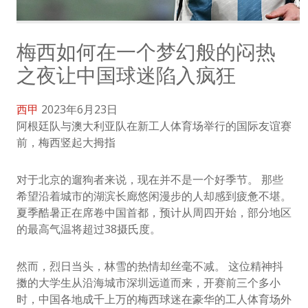
梅西如何在一个梦幻般的闷热
之夜让中国球迷陷入疯狂
西甲
2023年6月23日
阿根廷队与澳大利亚队在新工人体育场举行的国际友谊赛
前，梅西竖起大拇指
对于北京的遛狗者来说，现在并不是一个好季节。 那些
希望沿着城市的湖滨长廊悠闲漫步的人却感到疲惫不堪。
夏季酷暑正在席卷中国首都，预计从周四开始，部分地区
的最高气温将超过38摄氏度。
然而，烈日当头，林雪的热情却丝毫不减。 这位精神抖
擞的大学生从沿海城市深圳远道而来，开赛前三个多小
时，中国各地成千上万的梅西球迷在豪华的工人体育场外