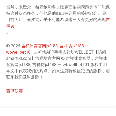
当然，米歇尔、赫罗纳和多夫比克面临的问题是他们能保
持这种状态多久，但他是他们出色开局的关键部分。 到
目前为止，赫罗纳几乎不可能希望这三人有更好的表现
吉
祥坊
。
© 2026
吉祥体育官网jxf188, 吉祥坊jxf188 一
wbwellbet101
吉祥坊APP手机吉祥坊WELLBET【访问
smartjxf.com】吉祥坊官方网 © 吉祥体育官网，吉祥体
育官网jxf188, 吉祥坊jxf188 一 wbwellbet101 版权申明
本文不代表我们的观点。如果这篇转载侵犯您的版权，请
联系我们及时删除！
西甲联赛