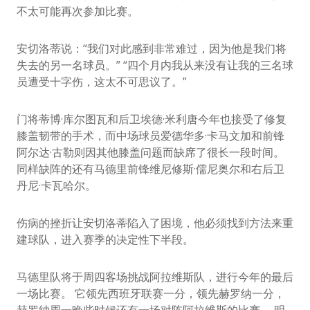
不太可能再次参加比赛。
安切洛蒂说：“我们对此感到非常难过，因为他是我们将
失去的另一名球员。” “四个月内我从来没有让我的三名球
员遭受十字伤，这太不可思议了。”
门将蒂博·库尔图瓦和后卫埃德·米利唐今年也接受了修复
膝盖韧带的手术，而中场球员爱德华多·卡马文加和前锋
阿尔达·古勒则因其他膝盖问题而缺席了很长一段时间。
同样缺阵的还有马德里前锋维尼修斯·儒尼奥尔和右后卫
丹尼·卡瓦哈尔。
伤病的挫折让安切洛蒂陷入了困境，他必须找到方法来重
建球队，进入赛季的决定性下半段。
马德里队将于周四客场挑战阿拉维斯队，进行今年的最后
一场比赛。 它领先西班牙联赛一分，领先赫罗纳一分，