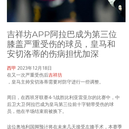
吉祥坊APP阿拉巴成为第三位
膝盖严重受伤的球员，皇马和
安切洛蒂的伤病担忧加深
西甲
2023年12月18日
在又一次严重受伤后
吉祥坊
，皇马主帅安切洛蒂需要对防守进行一些调整。
周日，在西班牙联赛4-1战胜比利亚雷亚尔的比赛中，中
后卫大卫·阿拉巴成为皇马第三位前十字韧带受伤的球
员，他在半场结束前被换下。
这位奥地利国脚预计将在未来几天接受左膝手术，本赛季