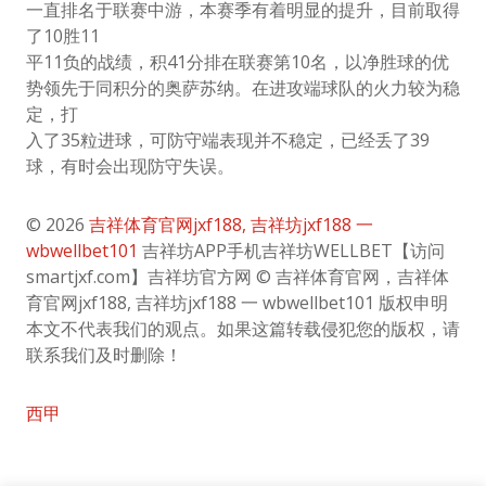
一直排名于联赛中游，本赛季有着明显的提升，目前取得
了10胜11
平11负的战绩，积41分排在联赛第10名，以净胜球的优
势领先于同积分的奥萨苏纳。在进攻端球队的火力较为稳
定，打
入了35粒进球，可防守端表现并不稳定，已经丢了39
球，有时会出现防守失误。
© 2026
吉祥体育官网jxf188, 吉祥坊jxf188 一
wbwellbet101
吉祥坊APP手机吉祥坊WELLBET【访问
smartjxf.com】吉祥坊官方网 © 吉祥体育官网，吉祥体
育官网jxf188, 吉祥坊jxf188 一 wbwellbet101 版权申明
本文不代表我们的观点。如果这篇转载侵犯您的版权，请
联系我们及时删除！
西甲