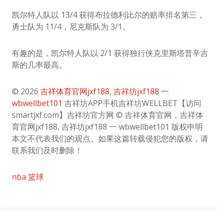
凯尔特人队以 13/4 获得布拉德利比尔的赔率排名第三，
勇士队为 11/4，尼克斯队为 3/1。
有趣的是，凯尔特人队以 2/1 获得独行侠克里斯塔普辛吉
斯的几率最高。
© 2026
吉祥体育官网jxf188, 吉祥坊jxf188 一
wbwellbet101
吉祥坊APP手机吉祥坊WELLBET【访问
smartjxf.com】吉祥坊官方网 © 吉祥体育官网，吉祥体
育官网jxf188, 吉祥坊jxf188 一 wbwellbet101 版权申明
本文不代表我们的观点。如果这篇转载侵犯您的版权，请
联系我们及时删除！
nba
篮球