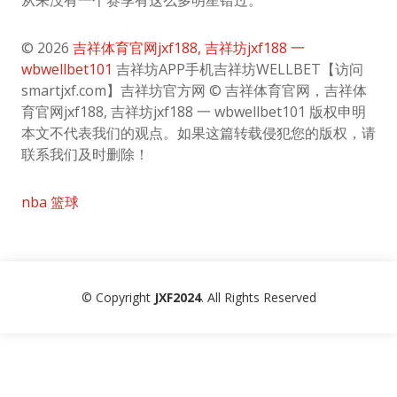
从来没有一个赛季有这么多明星错过。
© 2026
吉祥体育官网jxf188, 吉祥坊jxf188 一
wbwellbet101
吉祥坊APP手机吉祥坊WELLBET【访问
smartjxf.com】吉祥坊官方网 © 吉祥体育官网，吉祥体
育官网jxf188, 吉祥坊jxf188 一 wbwellbet101 版权申明
本文不代表我们的观点。如果这篇转载侵犯您的版权，请
联系我们及时删除！
nba
篮球
© Copyright
JXF2024
. All Rights Reserved