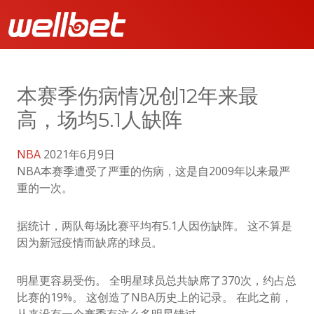
本赛季伤病情况创12年来最
高，场均5.1人缺阵
NBA
2021年6月9日
NBA本赛季遭受了严重的伤病，这是自2009年以来最严
重的一次。
据统计，两队每场比赛平均有5.1人因伤缺阵。 这不算是
因为新冠疫情而缺席的球员。
明星更容易受伤。 全明星球员总共缺席了370次，约占总
比赛的19%。 这创造了NBA历史上的记录。 在此之前，