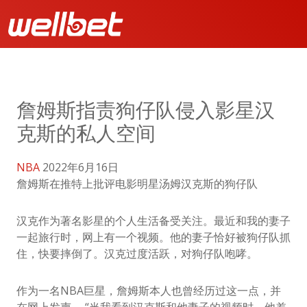
詹姆斯指责狗仔队侵入影星汉
克斯的私人空间
NBA
2022年6月16日
詹姆斯在推特上批评电影明星汤姆汉克斯的狗仔队
汉克作为著名影星的个人生活备受关注。最近和我的妻子
一起旅行时，网上有一个视频。他的妻子恰好被狗仔队抓
住，快要摔倒了。汉克过度活跃，对狗仔队咆哮。
作为一名NBA巨星，詹姆斯本人也曾经历过这一点，并