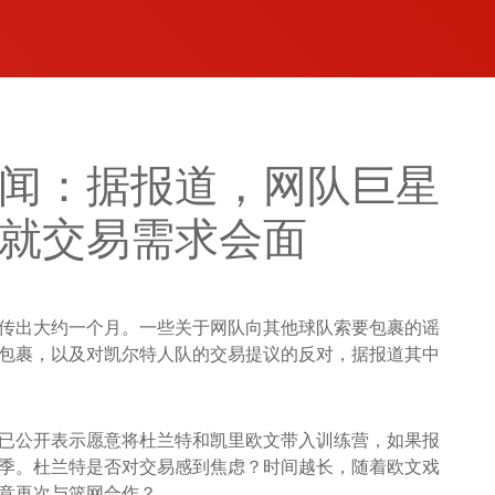
闻：据报道，网队巨星
就交易需求会面
传出大约一个月。一些关于网队向其他球队索要包裹的谣
包裹，以及对凯尔特人队的交易提议的反对，据报道其中
已公开表示愿意将杜兰特和凯里欧文带入训练营，如果报
季。杜兰特是否对交易感到焦虑？时间越长，随着欧文戏
意再次与篮网合作？