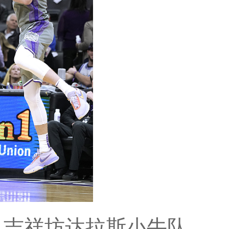
23：吉祥坊达拉斯小牛队