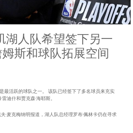
洛杉矶湖人队希望签下另一
詹姆斯和球队拓展空间
是最活跃的球队之一。 该队已经签下了多名球员来充实
·雷迪什和贾克森·海耶斯。
的戴夫·麦克梅纳明报道，湖人队总经理罗布·佩林卡仍在寻求