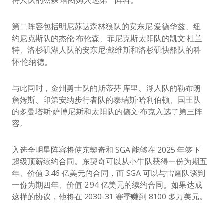
特人队的杰森·塔图姆入选第一阵容。
第二阵容包括明尼苏达森林狼队的安东尼·爱德华兹、纽
约尼克斯队的杰伦·布伦森、菲尼克斯太阳队的凯文·杜兰
特、洛杉矶湖人队的安东尼·戴维斯和洛杉矶快船队的科
怀·伦纳德。
与此同时，金州勇士队的斯蒂芬·库里、湖人队的勒布朗·
詹姆斯、印第安纳步行者队的泰瑞斯·哈利伯顿、国王队
的多曼塔斯·萨博尼斯和太阳队的德文·布克入选了第三阵
容。
入选全明星阵容将使东契奇和 SGA 能够在 2025 年签下
超级顶薪续约合同。东契奇可以从小牛队获得一份为期五
年、价值 3.46 亿美元的合同，而 SGA 可以与雷霆队谈判
一份为期四年、价值 2.94 亿美元的续约合同。如果达成
这样的协议，他将在 2030-31 赛季赚到 8100 多万美元。