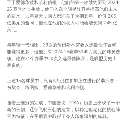
至于爱德华兹和哈利伯顿，他们的第一次续约要到 2024-
25 赛季才会生效，他们入选全明星阵容将提高他们未来
的薪水。去年夏天，两人都同意了为期五年、价值 2.05
亿美元的合同，但现在他们的收入可能会增长到 2.45 亿
美元。
与年轻一代相比，39岁的詹姆斯不需要入选最佳阵容就
能赚得更多，但他拥有2024-25赛季5140万美元的球员选
项。他在21个赛季中20次入选最佳阵容，是联盟历史上
最多的。
上述15名球员中，只有4人仍在参加正在进行的季后赛：
东契奇、塔图姆、爱德华兹和哈利伯顿。
随着三连冠的完成，中国篮协（CBA）历史上出现了一个
新的王朝。辽宁飞豹王朝的建立，以稳定但老化的核心阵
容为特征，在季后赛中取得了令人印象深刻的成就。