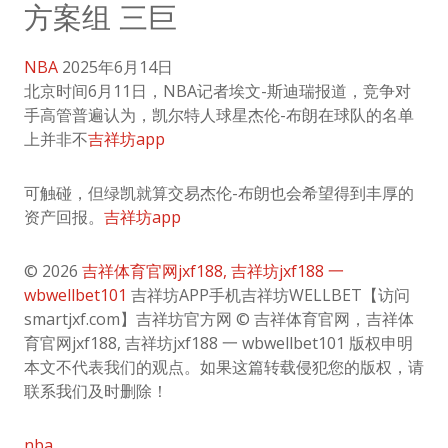
方案组 三巨
NBA
2025年6月14日
北京时间6月11日，NBA记者埃文-斯迪瑞报道，竞争对
手高管普遍认为，凯尔特人球星杰伦-布朗在球队的名单
上并非不
吉祥坊app
可触碰，但绿凯就算交易杰伦-布朗也会希望得到丰厚的
资产回报。
吉祥坊app
© 2026
吉祥体育官网jxf188, 吉祥坊jxf188 一
wbwellbet101
吉祥坊APP手机吉祥坊WELLBET【访问
smartjxf.com】吉祥坊官方网 © 吉祥体育官网，吉祥体
育官网jxf188, 吉祥坊jxf188 一 wbwellbet101 版权申明
本文不代表我们的观点。如果这篇转载侵犯您的版权，请
联系我们及时删除！
nba