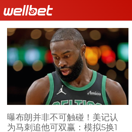
曝布朗并非不可触碰！美记认
为马刺追他可双赢：模拟5换1