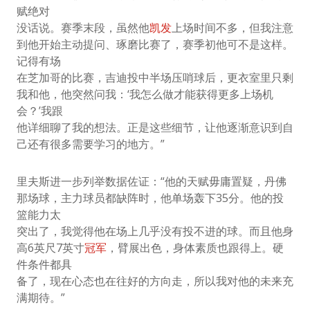
赋绝对
没话说。赛季末段，虽然他
凯发
上场时间不多，但我注意
到他开始主动提问、琢磨比赛了，赛季初他可不是这样。
记得有场
在芝加哥的比赛，吉迪投中半场压哨球后，更衣室里只剩
我和他，他突然问我：‘我怎么做才能获得更多上场机
会？’我跟
他详细聊了我的想法。正是这些细节，让他逐渐意识到自
己还有很多需要学习的地方。”
里夫斯进一步列举数据佐证：“他的天赋毋庸置疑，丹佛
那场球，主力球员都缺阵时，他单场轰下35分。他的投
篮能力太
突出了，我觉得他在场上几乎没有投不进的球。而且他身
高6英尺7英寸
冠军
，臂展出色，身体素质也跟得上。硬
件条件都具
备了，现在心态也在往好的方向走，所以我对他的未来充
满期待。”