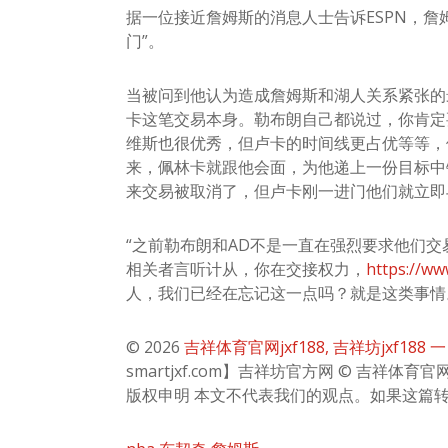
据一位接近詹姆斯的消息人士告诉ESPN，詹
门”。
当被问到他认为造成詹姆斯和湖人关系紧张的最
卡这笔交易本身。勒布朗自己都说过，你肯定
维斯也很优秀，但卢卡的时间线更占优等等，
来，佩林卡就跟他会面，为他递上一份目标中
来交易被取消了，但卢卡刚一进门他们就立即
“之前勒布朗和AD不是一直在强烈要求他们
相关者言听计从，你在交接权力，
https://w
人，我们已经在忘记这一点吗？就是这类事情
© 2026
吉祥体育官网jxf188, 吉祥坊jxf188 一 w
smartjxf.com】吉祥坊官方网 © 吉祥体育官网，吉
版权申明 本文不代表我们的观点。如果这篇