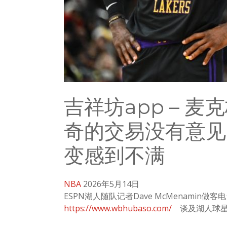
吉祥坊app – 
奇的交易没有意见
变感到不满
NBA
2026年5月14日
ESPN湖人随队记者Dave McMenamin做客电台节
https://www.wbhubaso.com/
谈及湖人球星