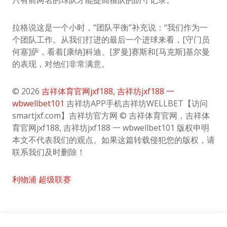
只有前两名的球队才能提高狼队的防守记录。
拉格说这是一个小时，“团队平衡”补充说：“我们作为一
个团队工作。从我们打进的最后一个进球来看，[守门员
何塞]萨，看着[康纳]科迪、[罗曼]赛斯和[马克斯]基尔曼
的表现，对他们非常满意。
© 2026
吉祥体育官网jxf188, 吉祥坊jxf188 一
wbwellbet101
吉祥坊APP手机吉祥坊WELLBET【访问
smartjxf.com】吉祥坊官方网 © 吉祥体育官网，吉祥体
育官网jxf188, 吉祥坊jxf188 一 wbwellbet101 版权申明
本文不代表我们的观点。如果这篇转载侵犯您的版权，请
联系我们及时删除！
利物浦
超级联赛