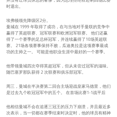
并没有让球员休息的奢侈，因为总理拒绝在还剩四场比赛
时退出。
埃弗顿领先降级区2分。
曼城在 1999 年取得了成功，在与当地对手曼联的竞争中
赢得了英超联赛、冠军联赛和欧洲冠军联赛。 他们还赢
得了一个赛季的足总杯冠军，并连续赢得了10场英超联
赛。 21场各项赛事保持不败，瓜迪奥拉是这项赛事最成
功的主帅之一。 可能是他职业生涯中最好的一个赛季。
他带领曼城四次夺得英超冠军，但从未尝过冠军的滋味。
随巴塞罗那队获得 2 次联赛和俱乐部冠军。
周三，曼城在半决赛第二回合主场迎战皇家马德里，他们
是过去九个欧冠冠军中的五个。 在首场比赛1-1战平后
他相信曼城不会在追逐三冠王的压力下崩溃，并且最近多
次表示，当一切都在赛季结束时决定时，他的球员有精神