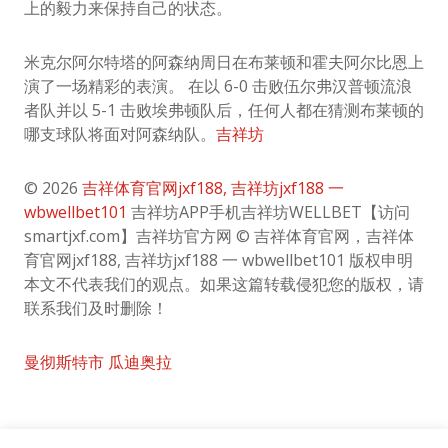
上的毅力来保持自己的状态。
米克尔阿尔特塔的阿森纳周日在布莱顿和霍夫阿尔比恩上
演了一场精彩的表演。 在以 6-0 击败伍尔弗汉普顿流浪
者队并以 5-1 击败埃弗顿队后，任何人都在猜测布莱顿的
哪支球队将面对阿森纳队。
吉祥坊
© 2026
吉祥体育官网jxf188, 吉祥坊jxf188 一
wbwellbet101
吉祥坊APP手机吉祥坊WELLBET【访问
smartjxf.com】吉祥坊官方网 © 吉祥体育官网，吉祥体
育官网jxf188, 吉祥坊jxf188 一 wbwellbet101 版权申明
本文不代表我们的观点。如果这篇转载侵犯您的版权，请
联系我们及时删除！
曼彻斯特市
瓜迪奥拉