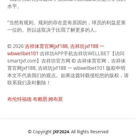
水平。
“当然有规则。规则的存在是有原因的，球员的利益是第
一位的。所以这取决于比我了解更多的人。
© 2026
吉祥体育官网jxf188, 吉祥坊jxf188 一
wbwellbet101
吉祥坊APP手机吉祥坊WELLBET【访问
smartjxf.com】吉祥坊官方网 © 吉祥体育官网，吉祥体
育官网jxf188, 吉祥坊jxf188 一 wbwellbet101 版权申明
本文不代表我们的观点。如果这篇转载侵犯您的版权，请
联系我们及时删除！
布伦特福德
布赖恩·姆布莫
© Copyright
JXF2024
. All Rights Reserved