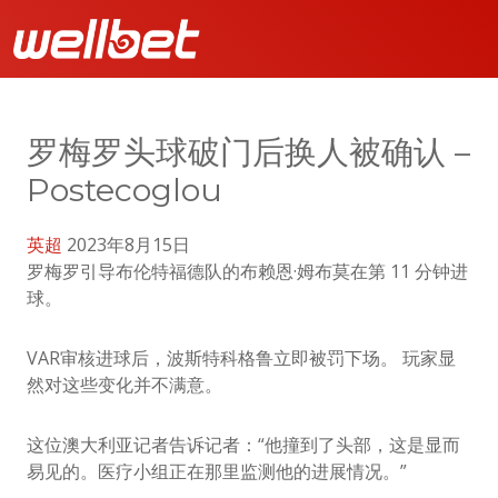
罗梅罗头球破门后换人被确认 –
Postecoglou
英超
2023年8月15日
罗梅罗引导布伦特福德队的布赖恩·姆布莫在第 11 分钟进
球。
VAR审核进球后，波斯特科格鲁立即被罚下场。 玩家显
然对这些变化并不满意。
这位澳大利亚记者告诉记者：“他撞到了头部，这是显而
易见的。医疗小组正在那里监测他的进展情况。”