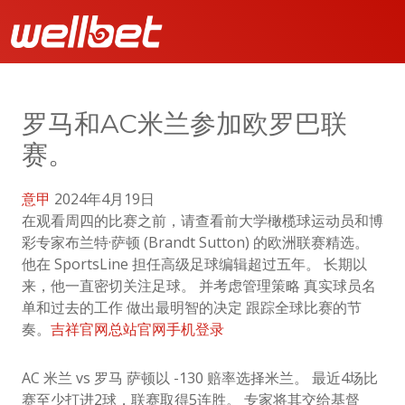
罗马和AC米兰参加欧罗巴联
赛。
意甲
2024年4月19日
在观看周四的比赛之前，请查看前大学橄榄球运动员和博
彩专家布兰特·萨顿 (Brandt Sutton) 的欧洲联赛精选。
他在 SportsLine 担任高级足球编辑超过五年。 长期以
来，他一直密切关注足球。 并考虑管理策略 真实球员名
单和过去的工作 做出最明智的决定 跟踪全球比赛的节
奏。
吉祥官网总站官网手机登录
AC 米兰 vs 罗马 萨顿以 -130 赔率选择米兰。 最近4场比
赛至少打进2球，联赛取得5连胜。 专家将其交给基督