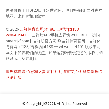
摩洛哥将于11月23日开始世界杯。他们将在F组面对克罗
地亚、比利时和加拿大。
© 2026
吉祥体育官网jxf188, 吉祥坊jxf188 一
wbwellbet101
吉祥坊APP手机吉祥坊WELLBET【访问
smartjxf.com】吉祥坊官方网 © 吉祥体育官网，吉祥体
育官网jxf188, 吉祥坊jxf188 一 wbwellbet101 版权申明
本文不代表我们的观点。如果这篇转载侵犯您的版权，请
联系我们及时删除！
世界杯套装
伯恩利之翼
前往瓦利德雷克拉格
摩洛哥教练
阿纳斯盐
© Copyright
JXF2024
. All Rights Reserved