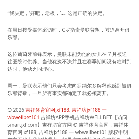
“我决定，‘好吧，老板，’……这是正确的决定。
在周日接受媒体采访时，C罗指责曼联背叛，被迫离开俱
乐部。
这位葡萄牙前锋表示，曼联未能为他的女儿在 7 月被送
往医院时供养。当他犹豫不决并且在赛季期间没有准时到
达时，他缺乏同理心。
周一，曼联表示他们只会考虑向罗纳尔多解释他感到被俱
乐部背叛，一旦所有事实都确定了就必须离开。
© 2026
吉祥体育官网jxf188, 吉祥坊jxf188 一
wbwellbet101
吉祥坊APP手机吉祥坊WELLBET【访问
smartjxf.com】吉祥坊官方网 © 吉祥体育官网，吉祥体
育官网jxf188, 吉祥坊jxf188 一 wbwellbet101 版权申明