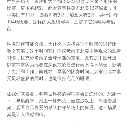
世界杯历史上首次扩大至48支球队参赛，带来了更多的
比赛、更多的精彩。此次赛事将覆盖北美16座城市，其
中美国有11座，墨西哥有3座，加拿大有2座，共计进行
104场比赛。这样的大规模赛事，注定了它的精彩与热
烈。
许多球迷可能会想，为什么会选择在这个时间段进行比
赛？其实，这个时间安排不仅考虑了北美本地观众的观看
习惯，也充分考虑了全球球迷的需求。尤其是中国球迷，
以前常常因为比赛在深夜或凌晨进行而不得不熬夜，影响
了生活和工作。而现在，早晨的比赛时间让大家可以在享
受足球盛宴的同时，也能保持充足的睡眠。
让我们来看看，明年世界杯的赛程将会是怎样的。想象一
下，早晨醒来，泡上一杯热茶，坐在沙发上，伴随着晨
光，观看自己喜爱的球队在绿茵场上的角逐。这种场景，
真是让人倍感期待。