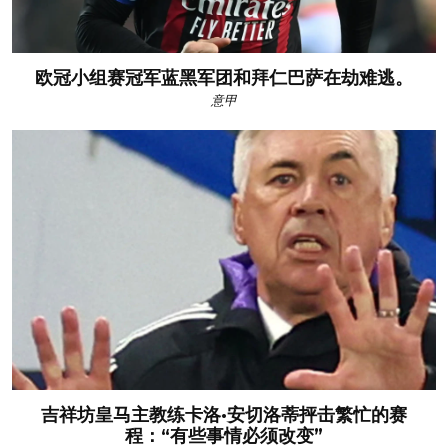
欧冠小组赛冠军蓝黑军团和拜仁巴萨在劫难逃。
意甲
吉祥坊皇马主教练卡洛·安切洛蒂抨击繁忙的赛
程：“有些事情必须改变”