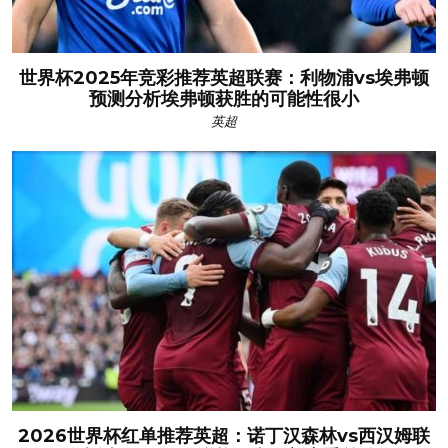
世界杯2025年竞彩推荐英超联赛：利物浦vs埃弗顿
预测分析埃弗顿获胜的可能性很小
英超
2026世界杯红单推荐英超：诺丁汉森林vs西汉姆联