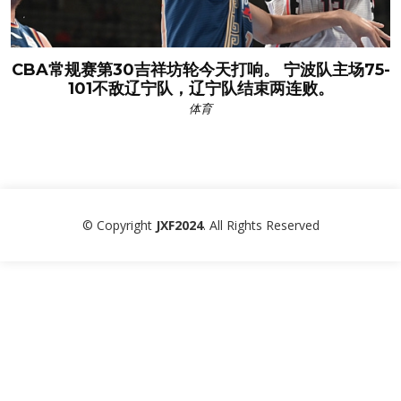
CBA常规赛第30吉祥坊轮今天打响。 宁波队主场75-
101不敌辽宁队，辽宁队结束两连败。
体育
© Copyright
JXF2024
. All Rights Reserved